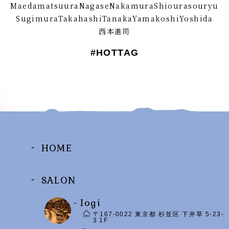
Maeda
matsuura
Nagase
Nakamura
Shioura
souryu
Sugimura
Takahashi
Tanaka
Yamakoshi
Yoshida
西本進司
#HOTTAG
HOME
SALON
- Iogi
〒167-0022 東京都 杉並区 下井草 5-23-
3 1F