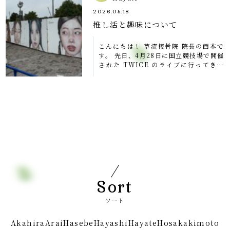
2026.05.18
推し活と趣味について
こんにちは！ 草流接骨院 院長の西本で
す。 先日、4月28日に国立競技場で開催
された TWICE のライブに行ってきま
した！ 会場の一体感や演出の迫力がす
ごく、かなり良いリフレッシュになりま
した。 最近は、趣味のバスケッ […]
Sort
ソート
Akahira
Arai
Hasebe
Hayashi
Hayate
Hosaka
kimoto