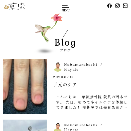
MENU
Blog
ブログ
Nakamurabashi
/
Hayate
2026.07.19
手元のケア
こんにちは！ 草流接骨院 院長の西本で
す。 先日、初めてネイルケアを体験し
てきました！ 接骨院では毎日患者さま
のお身体に触れて施術を行うため、手は
何よりも大切な仕事道具です。爪を整
え、指先まで清潔に保つことで、患者さ
Nakamurabashi
/
まに […]
Hayate